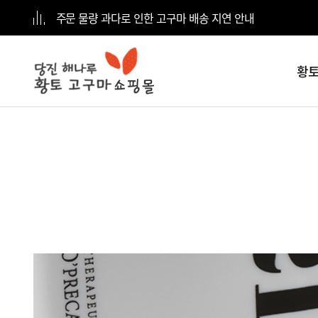
주문 물량 과다로 인한 고구마 배송 지연 안내
황토
전체
카테고리
황토고구마
5kg
황토고구마
10kg
황토고구마
15kg
황토고구마
20kg