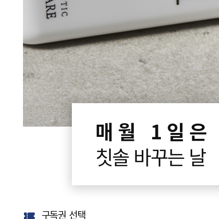
정기구독
매월 1일은
구강정보
칫솔 바꾸는 날
고대농업협동조합
스토리
구독권 선택