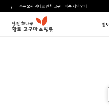
주문 물량 과다로 인한 고구마 배송 지연 안내
황토
전체
카테고리
황토고구마
5kg
황토고구마
10kg
황토고구마
15kg
황토고구마
20kg