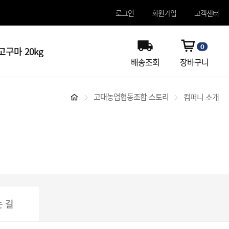
로그인
회원가입
고객센터
0
구마 20kg
배송조회
장바구니
고대농업협동조합 스토리
컴퍼니 소개
 길