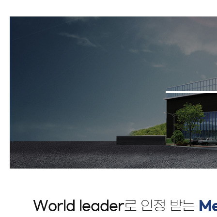
정기구독
구강정보
고대농업협동조합
스토리
World leader
로 인정 받는
Me