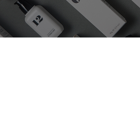
본연의 기능에 충실하도록 만든 건강한 치약 입니
천연유래성분과 기능에 적합한 성분으로 목적에 