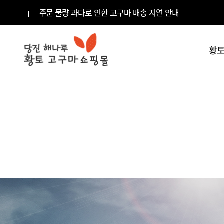
주문 물량 과다로 인한 고구마 배송 지연 안내
황토
전체
카테고리
황토고구마
5kg
황토고구마
10kg
황토고구마
15kg
황토고구마
20kg