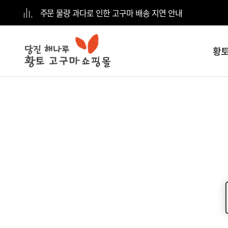
주문 물량 과다로 인한 고구마 배송 지연 안내
황토
전체
카테고리
황토고구마
5kg
황토고구마
10kg
황토고구마
15kg
황토고구마
20kg