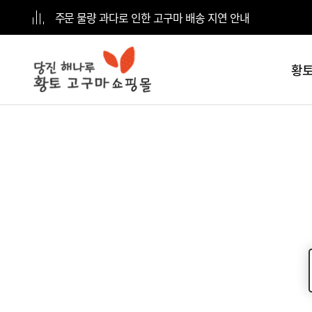
주문 물량 과다로 인한 고구마 배송 지연 안내
황토
전체
카테고리
황토고구마
5kg
황토고구마
10kg
황토고구마
15kg
황토고구마
20kg