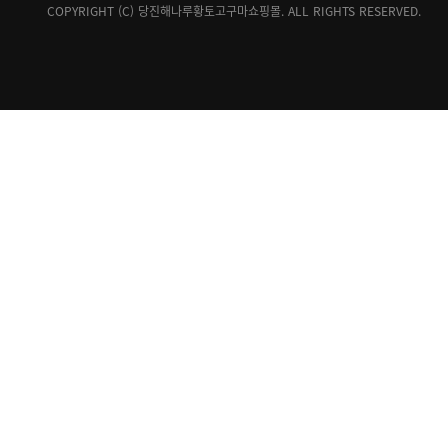
COPYRIGHT (C) 당진해나루황토고구마쇼핑몰. ALL RIGHTS RESERVED.