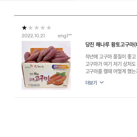
2022.10.21
eng1**
당진 해나루 황토고구마(
작년에 고구마 품질이 좋고 
고구마가 여기 저기 상처도
정기구독
고구마를 캘때 어떻게 했는
세척안하고 판매한다고 해서
구강정보
상처가 너무 많아서 오히려 
작년엔 품질이 이렇지 않았는
고대농업협동조합
스토리