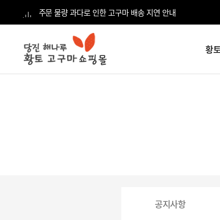
주문 물량 과다로 인한 고구마 배송 지연 안내
황토
전체
카테고리
황토고구마
5kg
황토고구마
10kg
황토고구마
15kg
황토고구마
공지사항
20kg