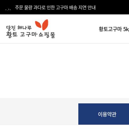
주문 물량 과다로 인한 고구마 배송 지연 안내
황토고구마 5k
전체
카테고리
황토고구마
5kg
황토고구마
10kg
황토고구마
15kg
이용약관
황토고구마
20kg