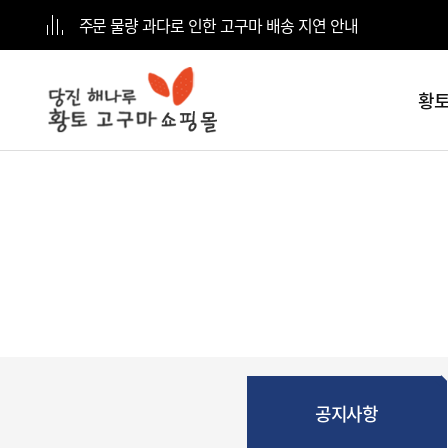
주문 물량 과다로 인한 고구마 배송 지연 안내
황토
전체
카테고리
황토고구마
5kg
황토고구마
10kg
황토고구마
15kg
공지사항
황토고구마
20kg