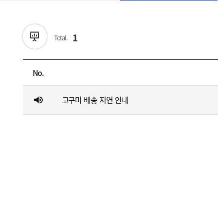
1
Total.
No.
고구마 배송 지연 안내
정기구독
구강정보
고대농업협동조합
스토리