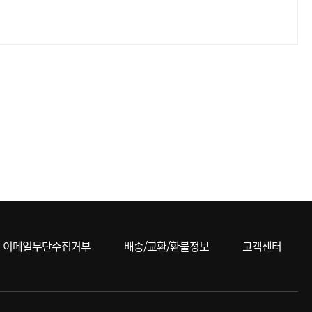
이메일무단수집거부
배송/교환/환불정보
고객센터