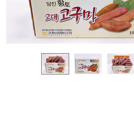
정기구독
구강정보
고대농업협동조합
스토리