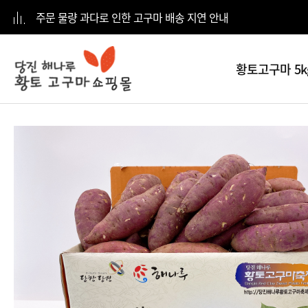
주문 물량 과다로 인한 고구마 배송 지연 안내
황토고구마 5k
전체
카테고리
황토고구마
5kg
황토고구마
10kg
황토고구마
15kg
황토고구마
20kg