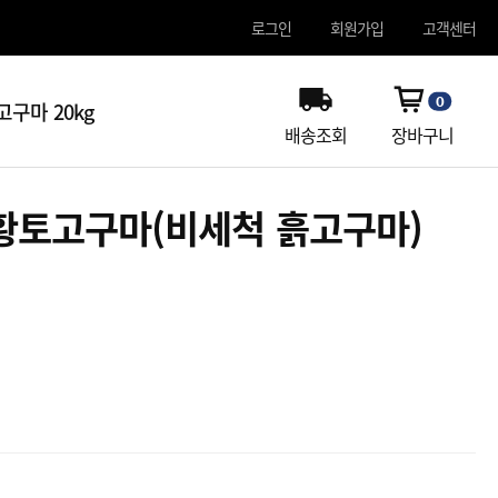
로그인
회원가입
고객센터
0
구마 20kg
배송조회
장바구니
황토고구마(비세척 흙고구마)