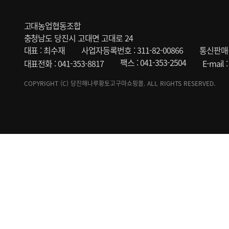
고대농업협동조합
충청남도 당진시 고대면 고대로 24
대표 : 최수재
사업자등록번호 : 311-82-00866
통신판매신
팩스 : 041-353-2504
대표전화 : 041-353-8817
E-mail
COPYRIGHT (C) 당진해나루황토고구마쇼핑몰. ALL RIGHTS RESERVED.