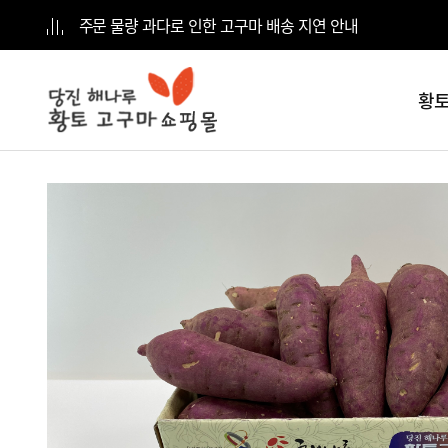
주문 물량 과다로 인한 고구마 배송 지연 안내
황토
전체
카테고리
황토고구마
5kg
황토고구마
10kg
황토고구마
15kg
황토고구마
20kg