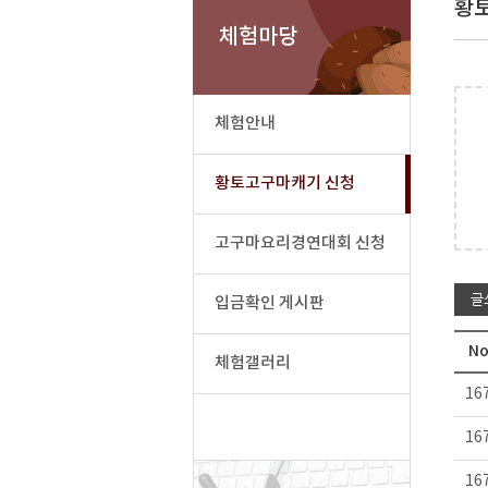
황
체험마당
체험안내
황토고구마캐기 신청
고구마요리경연대회 신청
글
입금확인 게시판
No
체험갤러리
16
16
16