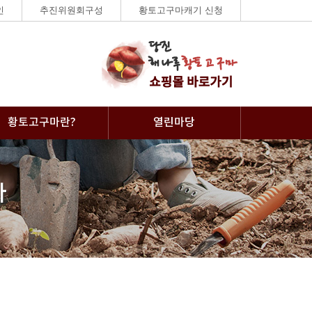
인
추진위원회구성
황토고구마캐기 신청
황토고구마란?
열린마당
사