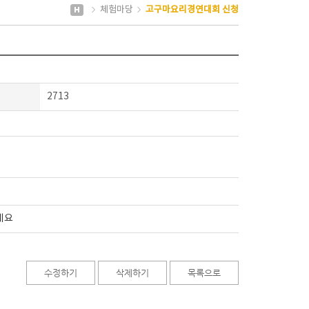
체험마당
고구마요리경연대회 신청
2713
세요