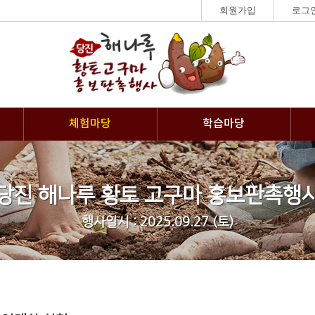
회원가입
로그
체험마당
학습마당
당진 해나루 황토 고구마 홍보판촉행
행사일시 : 2025.09.27 (토)