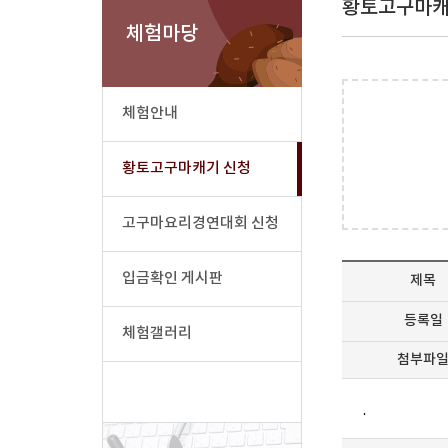
황토고구마캐
체험마당
체험안내
황토고구마캐기 신청
고구마요리경연대회 신청
입금확인 게시판
제목
등록일
체험갤러리
첨부파
.