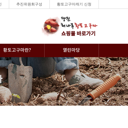
인
추진위원회구성
황토고구마캐기 신청
황토고구마란?
열린마당
사