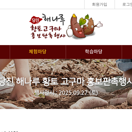
회원가입
로그
체험마당
학습마당
당진 해나루 황토 고구마 홍보판촉행
행사일시 : 2025.09.27 (토)